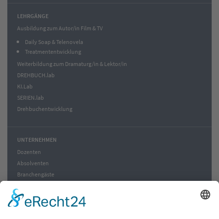
LEHRGÄNGE
Ausbildung zum Autor/in Film & TV
Daily Soap & Telenovela
Treatmententwicklung
Weiterbildung zum Dramaturg/in & Lektor/in
DREHBUCH.lab
KI.Lab
SERIEN.lab
Drehbuchentwicklung
UNTERNEHMEN
Dozenten
Absolventen
Branchengäste
News
Blog zur Welt
Verlag | Edition