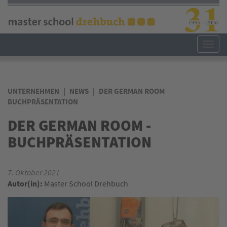
Direkt
zum
Inhalt
Toggl
navig
UNTERNEHMEN
NEWS
DER GERMAN ROOM -
BUCHPRÄSENTATION
DER GERMAN ROOM -
BUCHPRÄSENTATION
7. Oktober 2021
Autor(in):
Master School Drehbuch