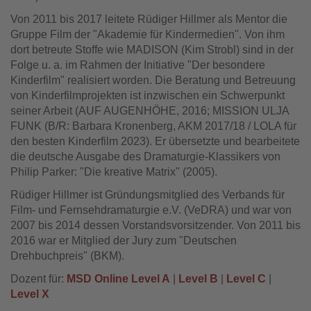
Von 2011 bis 2017 leitete Rüdiger Hillmer als Mentor die
Gruppe Film der "Akademie für Kindermedien". Von ihm
dort betreute Stoffe wie MADISON (Kim Strobl) sind in der
Folge u. a. im Rahmen der Initiative "Der besondere
Kinderfilm" realisiert worden. Die Beratung und Betreuung
von Kinderfilmprojekten ist inzwischen ein Schwerpunkt
seiner Arbeit (AUF AUGENHÖHE, 2016; MISSION ULJA
FUNK (B/R: Barbara Kronenberg, AKM 2017/18 / LOLA für
den besten Kinderfilm 2023). Er übersetzte und bearbeitete
die deutsche Ausgabe des Dramaturgie-Klassikers von
Philip Parker: "Die kreative Matrix" (2005).
Rüdiger Hillmer ist Gründungsmitglied des Verbands für
Film- und Fernsehdramaturgie e.V. (VeDRA) und war von
2007 bis 2014 dessen Vorstandsvorsitzender. Von 2011 bis
2016 war er Mitglied der Jury zum "Deutschen
Drehbuchpreis" (BKM).
Dozent für:
MSD Online Level A
|
Level B
|
Level C
|
Level X