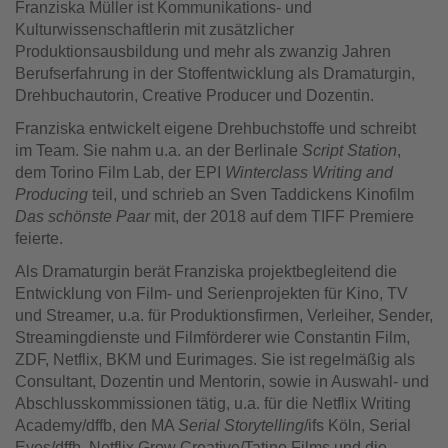
Franziska Müller ist Kommunikations- und
Kulturwissenschaftlerin mit zusätzlicher
Produktionsausbildung und mehr als zwanzig Jahren
Berufserfahrung in der Stoffentwicklung als Dramaturgin,
Drehbuchautorin, Creative Producer und Dozentin.
Franziska entwickelt eigene Drehbuchstoffe und schreibt
im Team. Sie nahm u.a. an der Berlinale
Script Station
,
dem Torino Film Lab, der EPI
Winterclass Writing and
Producing
teil, und schrieb an Sven Taddickens Kinofilm
Das schönste Paar
mit, der 2018 auf dem TIFF Premiere
feierte.
Als Dramaturgin berät Franziska projektbegleitend die
Entwicklung von Film- und Serienprojekten für Kino, TV
und Streamer, u.a. für Produktionsfirmen, Verleiher, Sender,
Streamingdienste und Filmförderer wie Constantin Film,
ZDF, Netflix, BKM und Eurimages. Sie ist regelmäßig als
Consultant, Dozentin und Mentorin, sowie in Auswahl- und
Abschlusskommissionen tätig, u.a. für die Netflix Writing
Academy/dffb, den MA
Serial Storytelling
/ifs Köln, Serial
Eyes/dffb, Netflix Grow Creative/Tatino Films und die