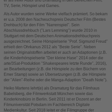
er als freier Autor und Dramaturg in den Bereichen Film,
TV, Serie, Hörspiel und Games.
Als Autor wurden seine Werke vielfach prämiert. So bekam
er u.a. 2008 den Nachwuchspreis Deutscher Film (Bestes
Drehbuch) für den Film "Narrenspiel". Sein
Abschlussdrehbuch ("Lars Lemming") wurde 2010 in
Stuttgart mit dem Deutschen Animationsdrehbuchpreis
ausgezeichnet. Seine Hörspielserie "Prof. Sigmund Freud"
erhielt den Ohrkanus 2012 als "Beste Serie". Neben
seinen Originalstoffen arbeitet er auch an Adaptionen (z.B.
die Kinderhörspielserie "Der kleine Hase" 2014 oder die
arte/3Sat-Produktion "Shakespeares letzte Runde", 2016),
an Bearbeitungen (z.B. die Hörspiele zu den Büchern von
Emer Stamp) sowie an Übersetzungen (z.B. die Hörspiele
der "Alien"-Reihe oder die Manga-Adaption "Death Note").
Heiko Martens lehrt(e) als Dramaturg für das Filmhaus
Babelsberg, die Filmwerkstatt München sowie das
Kinderkinobüro in Berlin. Seit 2011 ist er Dozent an der
Filmuniversität Potsdam im Fachbereich Digitale
Medienkultur. Seit 2018 leitet er die Filmgruppe der