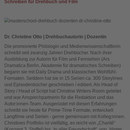
Schreiben für Drehbuch und Film
Dr. Christine Otto | Drehbuchautorin | Dozentin
Die promovierte Philologin und Medienwissenschaftlerin
schreibt seit zwanzig Jahren Drehbücher. Nach ihrer
Ausbildung zur Autorin für Film und Fernsehen (Ars
Dramatica Berlin, Akademie für dramatisches Schreiben)
begann sie mit Daily Drama und klassischen Wohlfühl-
Formaten. Seitdem hat sie in 15 Serien ca. 300 Storylines
und Episodenbücher geschrieben / editiert. Als Head of
Story / Head of Script hat Christine Writers-Room geleitet
und war Ansprechpartnerin für die Redaktion und das
Autor:innen-Team. Ausgerüstet mit diesen Erfahrungen
schreibt sie heute für Prime-Time Formate, entwickelt
Langfilme und Serien - gerne gemeinsam mit Kolleg:innen.
Christines Portfolio ist vielfältig, es reicht von „Charité“
(Konzept 3. Staffel) bis „In aller Freundschaft“, von „Hinter