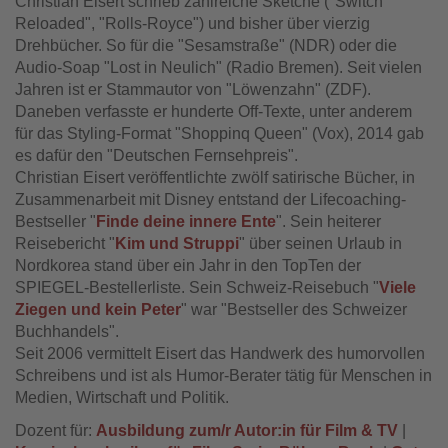
Christian Eisert schrieb zahlreiche Sketche ("Switch
Reloaded", "Rolls-Royce") und bisher über vierzig
Drehbücher. So für die "Sesamstraße" (NDR) oder die
Audio-Soap "Lost in Neulich" (Radio Bremen). Seit vielen
Jahren ist er Stammautor von "Löwenzahn" (ZDF).
Daneben verfasste er hunderte Off-Texte, unter anderem
für das Styling-Format "Shoppinq Queen" (Vox), 2014 gab
es dafür den "Deutschen Fernsehpreis".
Christian Eisert veröffentlichte zwölf satirische Bücher, in
Zusammenarbeit mit Disney entstand der Lifecoaching-
Bestseller "
Finde deine innere Ente
". Sein heiterer
Reisebericht "
Kim und Struppi
" über seinen Urlaub in
Nordkorea stand über ein Jahr in den TopTen der
SPIEGEL-Bestellerliste. Sein Schweiz-Reisebuch "
Viele
Ziegen und kein Peter
" war "Bestseller des Schweizer
Buchhandels".
Seit 2006 vermittelt Eisert das Handwerk des humorvollen
Schreibens und ist als Humor-Berater tätig für Menschen in
Medien, Wirtschaft und Politik.
Dozent für:
Ausbildung zum/r Autor:in für Film & TV
|