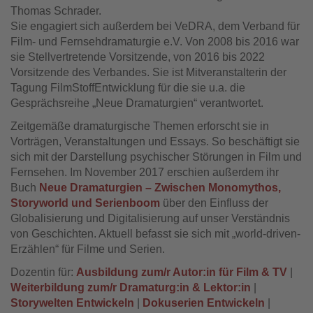
Thomas Schrader.
Sie engagiert sich außerdem bei VeDRA, dem Verband für
Film- und Fernsehdramaturgie e.V. Von 2008 bis 2016 war
sie Stellvertretende Vorsitzende, von 2016 bis 2022
Vorsitzende des Verbandes. Sie ist Mitveranstalterin der
Tagung FilmStoffEntwicklung für die sie u.a. die
Gesprächsreihe „Neue Dramaturgien“ verantwortet.
Zeitgemäße dramaturgische Themen erforscht sie in
Vorträgen, Veranstaltungen und Essays. So beschäftigt sie
sich mit der Darstellung psychischer Störungen in Film und
Fernsehen. Im November 2017 erschien außerdem ihr
Buch
Neue Dramaturgien – Zwischen Monomythos,
Storyworld und Serienboom
über den Einfluss der
Globalisierung und Digitalisierung auf unser Verständnis
von Geschichten. Aktuell befasst sie sich mit „world-driven-
Erzählen“ für Filme und Serien.
Dozentin für:
Ausbildung zum/r Autor:in für Film & TV
|
Weiterbildung zum/r Dramaturg:in & Lektor:in
|
Storywelten Entwickeln
|
Dokuserien Entwickeln
|