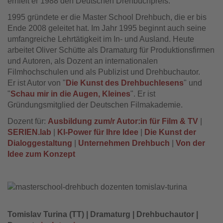
erhielt er 1988 den Deutschen Drehbuchpreis.
1995 gründete er die Master School Drehbuch, die er bis
Ende 2008 geleitet hat. Im Jahr 1995 beginnt auch seine
umfangreiche Lehrtätigkeit im In- und Ausland. Heute
arbeitet Oliver Schütte als Dramaturg für Produktionsfirmen
und Autoren, als Dozent an internationalen
Filmhochschulen und als Publizist und Drehbuchautor.
Er ist Autor von "
Die Kunst des Drehbuchlesens
" und
"
Schau mir in die Augen, Kleines
". Er ist
Gründungsmitglied der Deutschen Filmakademie.
Dozent für:
Ausbildung zum/r Autor:in für Film & TV
|
SERIEN.lab
|
KI-Power für Ihre Idee
|
Die Kunst der
Dialoggestaltung
|
Unternehmen Drehbuch
|
Von der
Idee zum Konzept
Tomislav Turina (TT) | Dramaturg | Drehbuchautor |