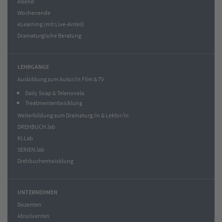
Abend
Wochenende
eLearning (mit Live-Anteil)
Dramaturgische Beratung
LEHRGÄNGE
Ausbildung zum Autor/in Film & TV
Daily Soap & Telenovela
Treatmententwicklung
Weiterbildung zum Dramaturg/in & Lektor/in
DREHBUCH.lab
KI.Lab
SERIEN.lab
Drehbuchentwicklung
UNTERNEHMEN
Dozenten
Absolventen