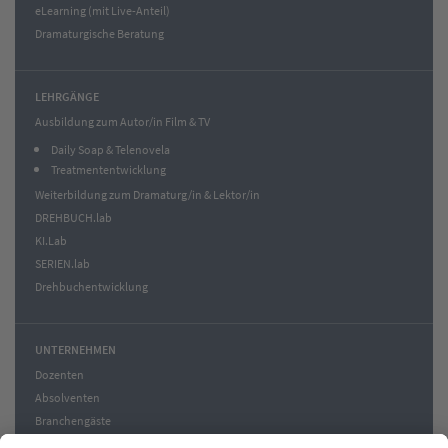
eLearning (mit Live-Anteil)
Dramaturgische Beratung
LEHRGÄNGE
Ausbildung zum Autor/in Film & TV
Daily Soap & Telenovela
Treatmententwicklung
Weiterbildung zum Dramaturg/in & Lektor/in
DREHBUCH.lab
KI.Lab
SERIEN.lab
Drehbuchentwicklung
UNTERNEHMEN
Dozenten
Absolventen
Branchengäste
News