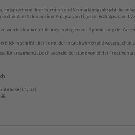
 es, entsprechend Ihrer Intention und Vermarktungsabsicht die en
 geschieht im Rahmen einer Analyse von Figuren, Erzählperspektive
hnen werden konkrete Lösungsstrategien zur Optimierung der Gesch
rblick in schriftlicher Form, der in Stichworten alle wesentlichen
ideal für Treatments. Doch auch die Beratung von Bilder-Treatments
uch
rnbrücke (U1, U7)
.ä.