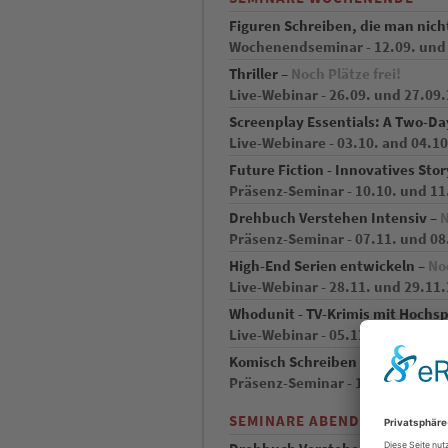
Figuren Schreiben, die man nicht
Wochenendseminar - 12.09. und 
Thriller –
Noch Plätze frei!
Live-Webinar - 26.09. und 27.09.
Screenplay Essentials: A Two-D
Live-Webinare - 03.10. and 04.1
Future Fiction - Innovatives Stor
Präsenz-Seminar - 10.10. und 11.
Drehbuch Verstehen Intensiv –
N
Präsenz-Seminar - 07.11. und 08.
High-End Serien entwickeln –
Noc
Live-Webinar - 28.11. und 29.11.
Whodunit - TV-Krimis mit Hoch
Live-Webinar - 05.12. und 06.12.
Komisch Schreiben für Film, Ser
Präsenz-Seminar - 12.12. und 13.
SEMINARE ABEND