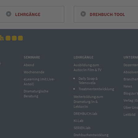
LEHRGÄNGE
DREHBUCH-TOOL
SEMINARE
LEHRGÄNGE
UNTERN
6
Abend
Ausbildung zum
Dozente
Autor/in Film & TV
Wochenende
Absolven
Daily Soap &
eLearning (mit Live-
Branchen
Telenovela
Anteil)
News
Treatmententwicklung
Dramaturgische
Blog zur 
Beratung
Weiterbildung zum
Verlag | E
Dramaturg/in &
Lektor/in
Über Uns
DREHBUCH.lab
Leitbild
KI.Lab
SERIEN.lab
Drehbuchentwicklung