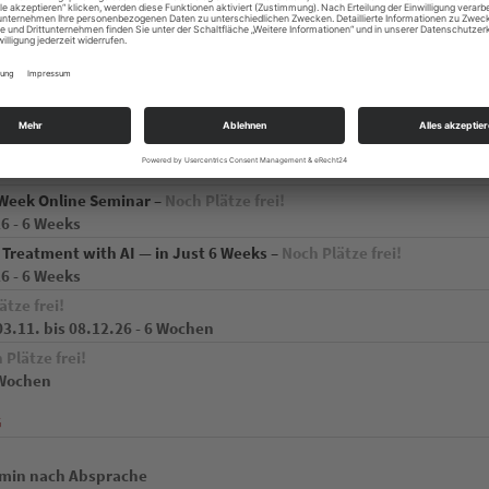
e frei!
11.26 - 8 Wochen
e frei!
11.26 - 8 Abende
)
zum überzeugenden Drehbuch –
Noch Plätze frei!
.26 - 6 Wochen
6-Week Online Seminar –
Noch Plätze frei!
26 - 6 Weeks
 Treatment with AI — in Just 6 Weeks –
Noch Plätze frei!
26 - 6 Weeks
ätze frei!
3.11. bis 08.12.26 - 6 Wochen
 Plätze frei!
 Wochen
G
ermin nach Absprache