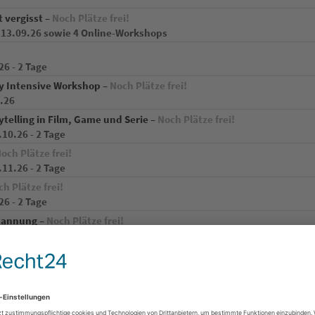
 vergisst –
Noch Plätze frei!
13.09.26 sowie 4 Online-Workshops
26 - 2 Tage
ay Intensive Workshop –
Noch Plätze frei!
0.26
ytelling in Film, Game und Serie –
Noch Plätze frei!
10.26 - 2 Tage
och Plätze frei!
11.26 - 2 Tage
h Plätze frei!
26 - 2 Tage
spannung –
Noch Plätze frei!
26 - 2 Tage
ie, Bühne, Buch –
Noch Plätze frei!
12.26 - 2 Tage