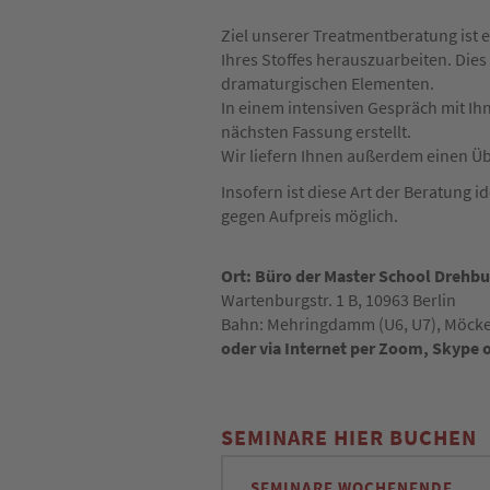
Ziel unserer Treatmentberatung ist
Ihres Stoffes herauszuarbeiten. Dies
dramaturgischen Elementen.
In einem intensiven Gespräch mit I
nächsten Fassung erstellt.
Wir liefern Ihnen außerdem einen Übe
Insofern ist diese Art der Beratung 
gegen Aufpreis möglich.
Ort: Büro der Master School Drehb
Wartenburgstr. 1 B, 10963 Berlin
Bahn: Mehringdamm (U6, U7), Möcke
oder via Internet per Zoom, Skype o
SEMINARE HIER BUCHEN
SEMINARE WOCHENENDE