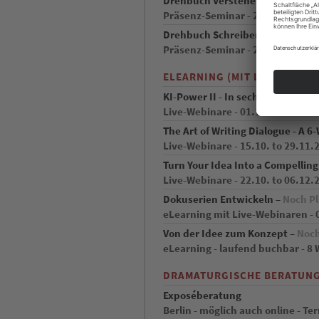
Drehbuch Verstehen –
Noch Plätz
Präsenz-Seminar - 24.09. bis 26.
Drehbuch Schreiben –
Noch Plätz
Präsenz-Seminar - 24.09. bis 26.
ELEARNING (MIT LIVE-ANTEIL
KI-Power II - In sechs Wochen 
Live-Webinare - 01.10. bis 19.11
The Art of Writing Dialogue - A 
Live-Webinare - 15.10. to 29.11.
Turn Your Idea Into a Compelling
Live-Webinare - 22.10. to 06.12.
Dokuserien Entwickeln –
Noch Pl
eLearning mit Live-Webinaren - 0
Von der Idee zum Konzept –
Noch
eLearning - laufend buchbar - 8
DRAMATURGISCHE BERATUN
Exposéberatung
Berlin - möglich auch online - T