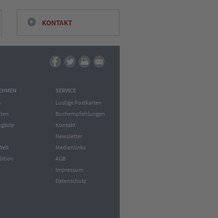
KONTAKT
EHMEN
SERVICE
n
Lustige Postkarten
ten
Buchempfehlungen
gäste
Kontakt
Newsletter
Welt
Medienlinks
dition
AGB
Impressum
Datenschutz