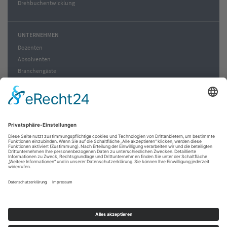
Drehbuchentwicklung
UNTERNEHMEN
Dozenten
Absolventen
Branchengäste
News
Blog zur Welt
Verlag | Edition
Über Uns
Leitbild
SERVICE
Lustige Postkarten
Buchempfehlungen
Kontakt
Newsletter
Medienlinks