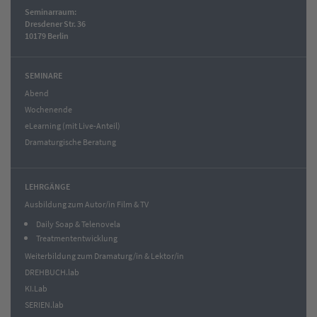
Seminarraum:
Dresdener Str. 36
10179 Berlin
SEMINARE
Abend
Wochenende
eLearning (mit Live-Anteil)
Dramaturgische Beratung
LEHRGÄNGE
Ausbildung zum Autor/in Film & TV
Daily Soap & Telenovela
Treatmententwicklung
Weiterbildung zum Dramaturg/in & Lektor/in
DREHBUCH.lab
KI.Lab
SERIEN.lab