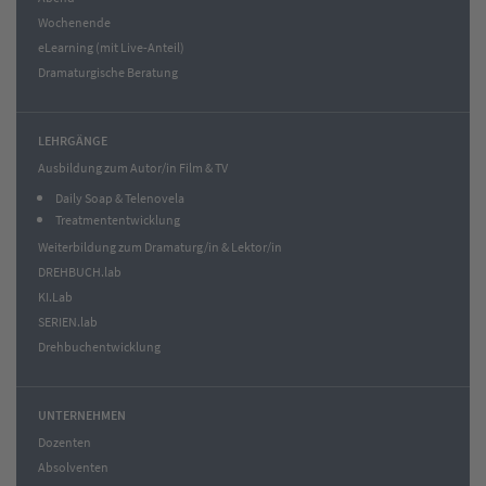
Wochenende
eLearning (mit Live-Anteil)
Dramaturgische Beratung
LEHRGÄNGE
Ausbildung zum Autor/in Film & TV
Daily Soap & Telenovela
Treatmententwicklung
Weiterbildung zum Dramaturg/in & Lektor/in
DREHBUCH.lab
KI.Lab
SERIEN.lab
Drehbuchentwicklung
UNTERNEHMEN
Dozenten
Absolventen