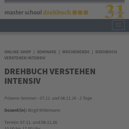
Direkt
zum
Inhalt
Toggl
navig
ONLINE-SHOP
SEMINARE
WOCHENENDE
DREHBUCH
VERSTEHEN INTENSIV
DREHBUCH VERSTEHEN
INTENSIV
Präsenz-Seminar - 07.11. und 08.11.26 - 2 Tage
Dozent(in):
Birgit Wittemann
Termin: 07.11. und 08.11.26
10.00 bis 17.00 Uhr