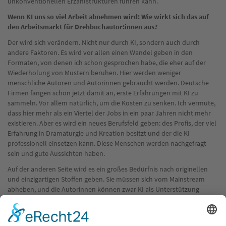
unkonventionellen Erzählstrukturen führen kann.
Wenn KI uns so viel Arbeit abnehmen wird: Wie wirkt sich das auf
den Arbeitsmarkt für Drehbuchautor:innen aus?
Der wird sich verändern. Nicht nur durch KI, sondern auch durch
andere Faktoren. Es wird vor allen einen Wandel geben in den
Formaten, von denen ich schon gesprochen habe, die eher auf der
Wiederholung von Mustern beruhen. Hier werden weniger
menschliche Autoren und Autorinnen gebraucht werden. Deutsche
Firmen fangen schon jetzt damit an, erste Erfahrungen mit KI zu
sammeln. Vor allem natürlich, um die Kosten zu senken. Ich vermute,
dass hier mehr als ein Viertel der Jobs in ein paar Jahren nicht mehr
existieren. Aber es wird ein neues Berufsfeld geben: des Profis, der viel
Erfahrung in Dramaturgie und Kreation besitzt und der die KI
professionell einsetzen kann. Diese Menschen werden nachgefragt
sein und gute Aussichten haben.
Auf der anderen Seite wird es ein großes Bedürfnis nach originellen
und einzigartigen Stoffen geben. Sie müssen sich vom Mainstream
abheben, und die Autorinnen können zwar KI als Unterstützung
genutzt haben, doch schreiben sie mit eigener Handschrift. Dies sind
dann Stoffe mit ungewöhnlichen Zugängen, seltenen Genres und
radikalen Erzählungen.