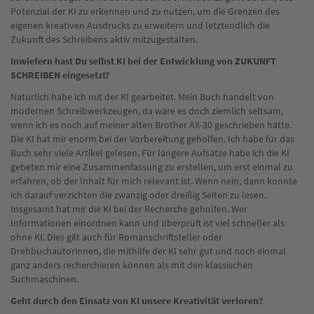
Potenzial der KI zu erkennen und zu nutzen, um die Grenzen des
eigenen kreativen Ausdrucks zu erweitern und letztendlich die
Zukunft des Schreibens aktiv mitzugestalten.
Inwiefern hast Du selbst KI bei der Entwicklung von ZUKUNFT
SCHREIBEN eingesetzt?
Natürlich habe ich mit der KI gearbeitet. Mein Buch handelt von
modernen Schreibwerkzeugen, da wäre es doch ziemlich seltsam,
wenn ich es noch auf meiner alten Brother AX-30 geschrieben hätte.
Die KI hat mir enorm bei der Vorbereitung geholfen. Ich habe für das
Buch sehr viele Artikel gelesen. Für längere Aufsätze habe ich die KI
gebeten mir eine Zusammenfassung zu erstellen, um erst einmal zu
erfahren, ob der Inhalt für mich relevant ist. Wenn nein, dann konnte
ich darauf verzichten die zwanzig oder dreißig Seiten zu lesen.
Insgesamt hat mir die KI bei der Recherche geholfen. Wer
Informationen einordnen kann und überprüft ist viel schneller als
ohne KI. Dies gilt auch für Romanschriftsteller oder
Drehbuchautorinnen, die mithilfe der KI sehr gut und noch einmal
ganz anders recherchieren können als mit den klassischen
Suchmaschinen.
Geht durch den Einsatz von KI unsere Kreativität verloren?